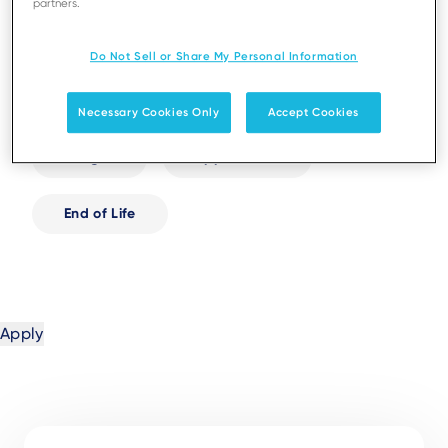
partners.
White Papers
Infographics
Do Not Sell or Share My Personal Information
User Guides
Tutorials
Necessary Cookies Only
Accept Cookies
Images
Applications
End of Life