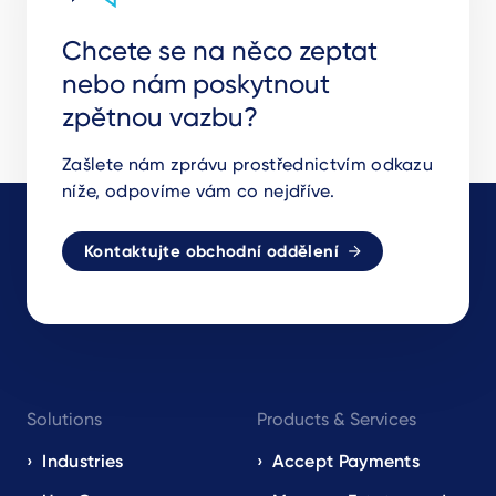
Chcete se na něco zeptat
nebo nám poskytnout
zpětnou vazbu?
Zašlete nám zprávu prostřednictvím odkazu
níže, odpovíme vám co nejdříve.
Kontaktujte obchodní oddělení
Footer
Solutions
Products & Services
navigation
EN
Industries
Accept Payments