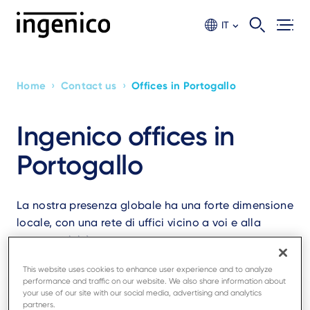
Skip
to
IT
main
content
›
›
Home
Contact us
Offices in Portogallo
Breadcrumb
Ingenico offices in
Portogallo
La nostra presenza globale ha una forte dimensione
locale, con una rete di uffici vicino a voi e alla
vostra attività.
This website uses cookies to enhance user experience and to analyze
performance and traffic on our website. We also share information about
your use of our site with our social media, advertising and analytics
partners.