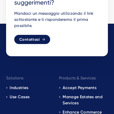
suggerimenti?
Mandaci un messaggio utilizzando il link
sottostante e ti risponderemo il prima
possibile.
Contattaci
Footer
Solutions
Products & Services
navigation
EN
Industries
Accept Payments
Use Cases
Manage Estates and
Services
Enhance Commerce