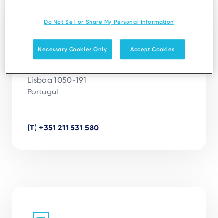
Lisboa
Do Not Sell or Share My Personal Information
Ingenico Iberia Payment Solutions, S.L. –
Necessary Cookies Only
Accept Cookies
Sucursal em Portugal
Av. da República, n.º 59, 3º andar,

Lisboa 1050-191

Portugal

(T) +351 211 531 580