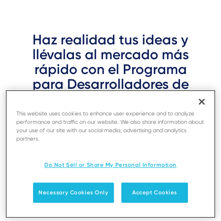
Haz realidad tus ideas y
llévalas al mercado más
rápido con el Programa
para Desarrolladores de
Ingenico.
This website uses cookies to enhance user experience and to analyze
performance and traffic on our website. We also share information about
Todo lo que necesitas para desarrollar,
your use of our site with our social media, advertising and analytics
desplegar y escalar en las terminales Ingenico.
partners.
Ya sea para crear nuevas soluciones de pago,
aplicaciones empresariales personalizadas o
Do Not Sell or Share My Personal Information
herramientas avanzadas de análisis, te
acompañamos en cada etapa.
Necessary Cookies Only
Accept Cookies