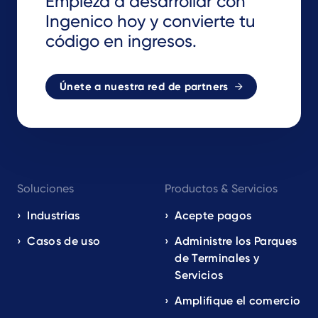
Empieza a desarrollar con
Ingenico hoy y convierte tu
código en ingresos.
Únete a nuestra red de partners
Footer
Soluciones
Productos & Servicios
navigation
EN
Industrias
Acepte pagos
Casos de uso
Administre los Parques
de Terminales y
Servicios
Amplifique el comercio