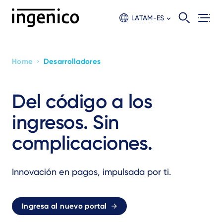
Skip
to
LATAM-ES
main
content
›
Home
Desarrolladores
Breadcrumb
Del código a los
ingresos. Sin
complicaciones.
Innovación en pagos, impulsada por ti.
Ingresa al nuevo portal