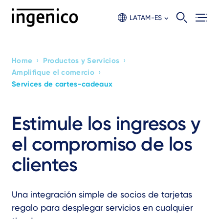
Skip
to
LATAM-ES
main
content
›
›
Home
Productos y Servicios
›
Amplifique el comercio
Breadcrumb
Services de cartes-cadeaux
Estimule los ingresos y
el compromiso de los
clientes
Una integración simple de socios de tarjetas
regalo para desplegar servicios en cualquier