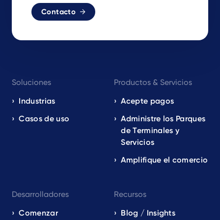
Contacto
Footer
Soluciones
Productos & Servicios
navigation
EN
Industrias
Acepte pagos
Casos de uso
Administre los Parques
de Terminales y
Servicios
Amplifique el comercio
Desarrolladores
Recursos
Comenzar
Blog / Insights