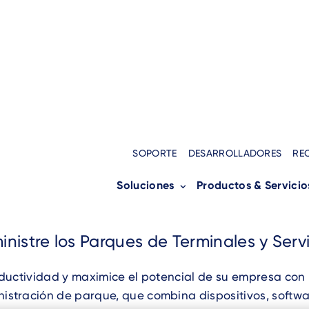
Home
›
Productos y Servicios
›
Servicios
Breadcrumb
SOPORTE
DESARROLLADORES
RE
Servicios
Soluciones
Productos & Servicio
nistre los Parques de Terminales y Serv
ductividad y maximice el potencial de su empresa con 
istración de parque, que combina dispositivos, softwar