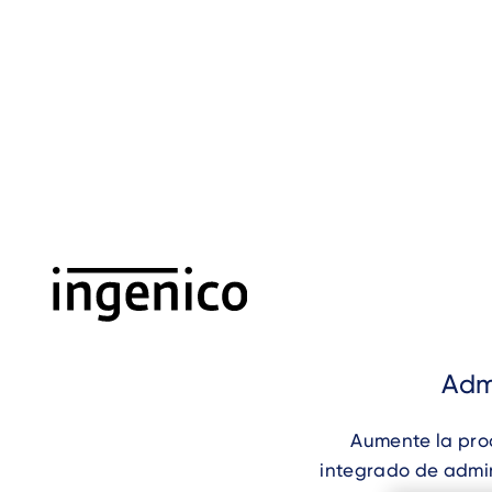
Skip
to
main
content
Admi
Aumente la pro
integrado de admin