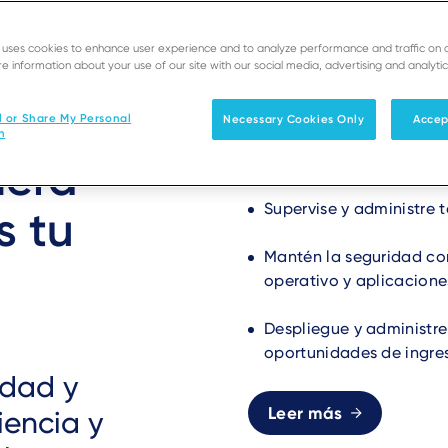
paquete optimizado para sus necesidades.
e uses cookies to enhance user experience and to analyze performance and traffic on 
e information about your use of our site with our social media, advertising and analytic
l or Share My Personal
Necessary Cookies Only
Accep
n
Apoye a los comercios c
nera
interrupciones y soport
Supervise y administre 
s tu
Mantén la seguridad co
operativo y aplicacione
Despliegue y administr
oportunidades de ingre
idad y
Leer más
iencia y