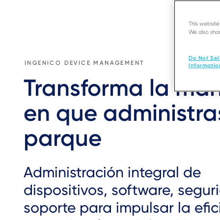
This websit
We also shar
Do Not Sel
INGENICO DEVICE MANAGEMENT
Informatio
Transforma la ma
en que administra
parque
Administración integral de
dispositivos, software, segur
soporte para impulsar la efic