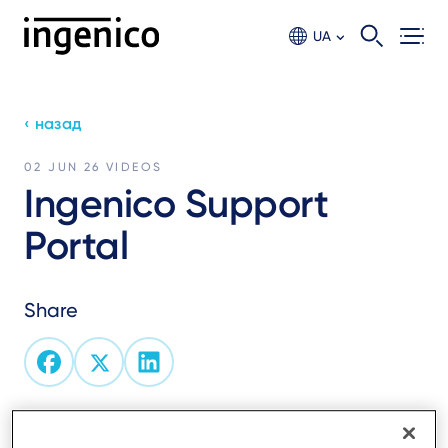
Skip
to
UA
main
content
‹ назад
02 JUN 26
VIDEOS
Ingenico Support
Portal
Share
Text
This video introduces the Ingenico Support Portal and