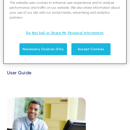
This website uses cookies to enhance user experience and to analyze
its different functionalities.
performance and traffic on our website. We also share information about
your use of our site with our social media, advertising and analytics
partners.
Do Not Sell or Share My Personal Information
Necessary Cookies Only
Accept Cookies
Ingenico Support Portal
User Guide