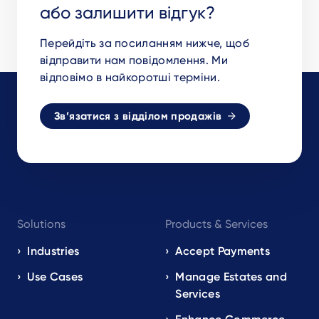
або залишити відгук?
Перейдіть за посиланням нижче, щоб
відправити нам повідомлення. Ми
відповімо в найкоротші терміни.
Зв’язатися з відділом продажів
Footer
Solutions
Products & Services
navigation
EN
Industries
Accept Payments
Use Cases
Manage Estates and
Services