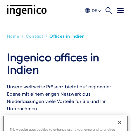
Skip
to
DE
main
content
›
›
Home
Contact
Offices in Indien
Breadcrumb
Ingenico offices in
Indien
Unsere weltweite Präsenz bietet auf regionaler
Ebene mit einem engen Netzwerk aus
Niederlassungen viele Vorteile für Sie und Ihr
Unternehmen.
This website uses cookies to enhance user experience and to analyze