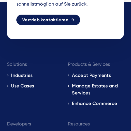
schnellstmöglich auf Sie zurück.
Vertrieb kontaktieren
Footer
Solutions
Products & Services
navigation
EN
Industries
Accept Payments
Use Cases
Manage Estates and
Services
Enhance Commerce
Developers
Resources