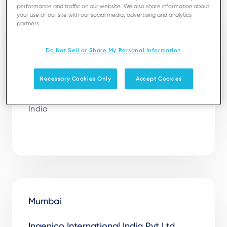
performance and traffic on our website. We also share information about
your use of our site with our social media, advertising and analytics
partners.
Noida
Do Not Sell or Share My Personal Information
Ingenico International India Pvt Ltd
Galaxy Business Park, Plot No. A 44 & 45,

Necessary Cookies Only
Accept Cookies
Tower A, 4th floor, Sector 62, 

Noida - 201309

India

Mumbai
Ingenico International India Pvt Ltd