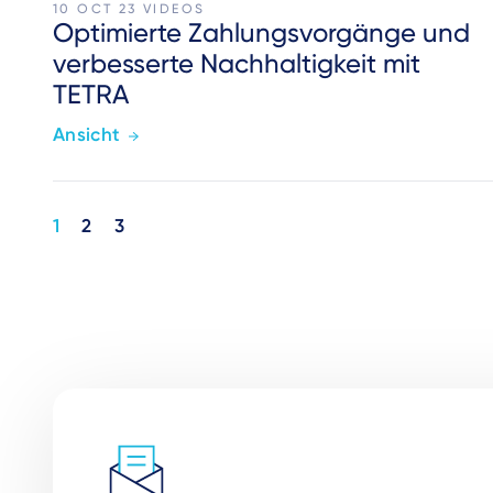
10 OCT 23
VIDEOS
Optimierte Zahlungsvorgänge und
verbesserte Nachhaltigkeit mit
TETRA
Ansicht
Pagination
1
2
3