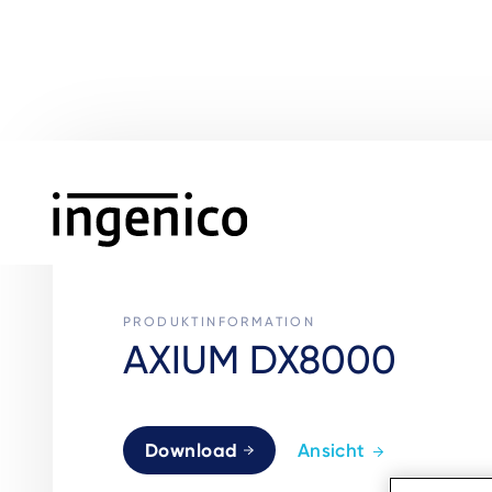
Skip
to
main
content
PRODUKTINFORMATION
AXIUM DX8000
Download
Ansicht