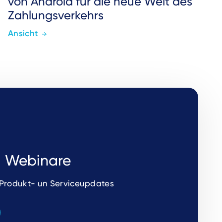
von Android für die neue Welt des
Zahlungsverkehrs
Ansicht
d Webinare
 Produkt- un Serviceupdates