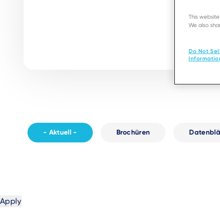
This websit
We also shar
Do Not Sel
Informatio
- Aktuell -
Brochüren
Datenblä