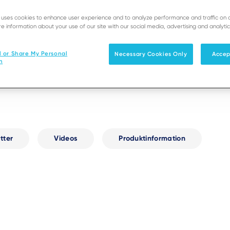
e uses cookies to enhance user experience and to analyze performance and traffic on 
e information about your use of our site with our social media, advertising and analytic
l or Share My Personal
Necessary Cookies Only
Accep
n
tter
Videos
Produktinformation