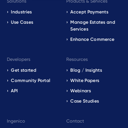
Solutions
Products & Services
navigation
EN
Industries
Accept Payments
Use Cases
Manage Estates and
Services
Enhance Commerce
Developers
Resources
Get started
Blog / Insights
Community Portal
White Papers
API
Webinars
Case Studies
Ingenico
Contact