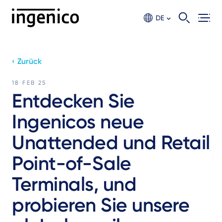
Skip
to
DE
main
content
‹ Zurück
18 FEB 25
Entdecken Sie
Ingenicos neue
Unattended und Retail
Point-of-Sale
Terminals, und
probieren Sie unsere