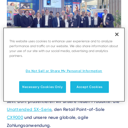
This website uses cookies to enhance user experience and to analyze
performance and traffic on our website. We also share information about
your use of our site with our social media, advertising and analytics
partners.
Text
Düsseldorf, 18. Februar 2025
– Ingenico, weltweit
führender Anbieter von Zahlungsakzeptanz und -
Do Not Sell or Share My Personal Information
dienstleistungen, wird auf der kommenden EuroCIS
(Düsseldorf, 18.–20. Februar 2025), Europas führender
Necessary Cookies Only
Accept Cookies
Fachmesse für Einzelhandelstechnologie, vertreten
sein. Dort präsentieren wir unsere neuen Produkte: die
Unattended SX-Serie
, den Retail Point-of-Sale
CX9000
und unsere neue globale, agile
Zahlungsanwendung.