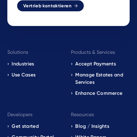
Vertrieb kontaktieren
Footer
Solutions
Products & Services
navigation
EN
Industries
Accept Payments
Use Cases
Manage Estates and
Services
Enhance Commerce
Developers
Resources
Get started
Blog / Insights