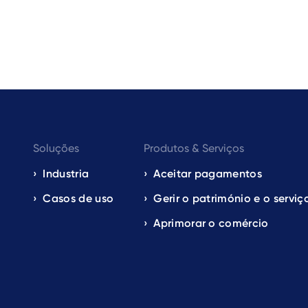
Footer
Soluções
Produtos & Serviços
navigation
Industria
Aceitar pagamentos
Casos de uso
Gerir o património e o serviç
EN
Aprimorar o comércio