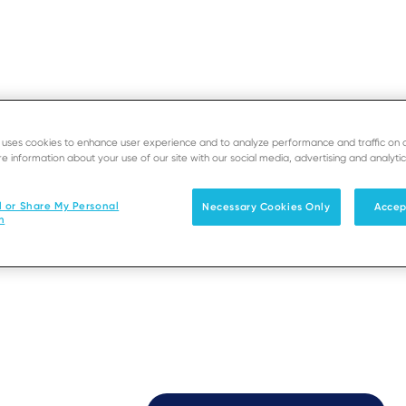
e uses cookies to enhance user experience and to analyze performance and traffic on 
e information about your use of our site with our social media, advertising and analytic
Oops!
SUPORTE
DESENVOLVED
l or Share My Personal
Necessary Cookies Only
Accep
n
Soluções
Produtos & Serviços
Parceiro
e page you try to display does not exist in the selected