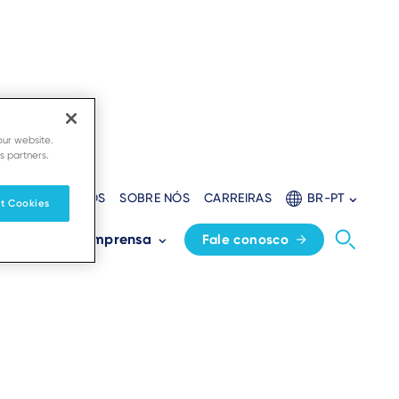
our website.
s partners.
ORES
RECURSOS
SOBRE NÓS
CARREIRAS
BR-PT
t Cookies
s
Sala de imprensa
Fale conosco
 language.