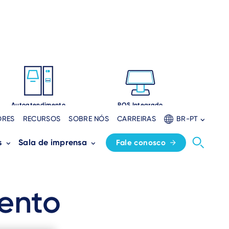
Autoatendimento
POS Integrado
ORES
RECURSOS
SOBRE NÓS
CARREIRAS
BR-PT
s
Sala de imprensa
Fale conosco
ento