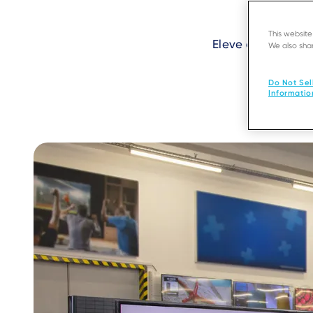
This websit
Eleve as experiê
We also shar
Do Not Sel
Informatio