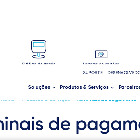
PIN Pad de Varejo
Leitores de cartões
SUPORTE
DESENVOLVED
Soluções
Produtos & Serviços
Parceiro
Home
›
Produtos & Serviços
›
Terminais de pagamento
Breadcrumb
minais de pagam