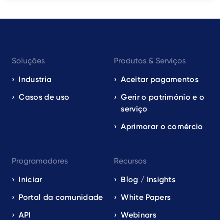
Footer
Soluções
Produtos & Serviços
navigation
EN
Industria
Aceitar pagamentos
Casos de uso
Gerir o património e o
serviço
Aprimorar o comércio
Programadores
Recursos
Iniciar
Blog / Insights
Portal da comunidade
White Papers
API
Webinars