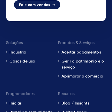
Fale com vendas
Footer
Soluções
Produtos & Serviços
navigation
EN
Industria
Aceitar pagamentos
Casos de uso
Gerir o património e o
serviço
Aprimorar o comércio
Programadores
Recursos
Iniciar
Blog / Insights