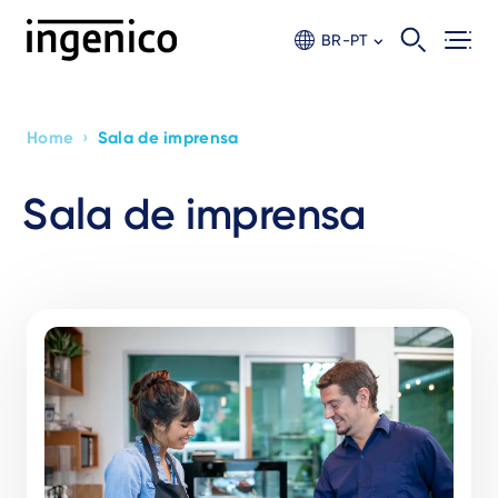
Skip
to
BR-PT
main
content
›
Home
Sala de imprensa
Breadcrumb
Sala de imprensa