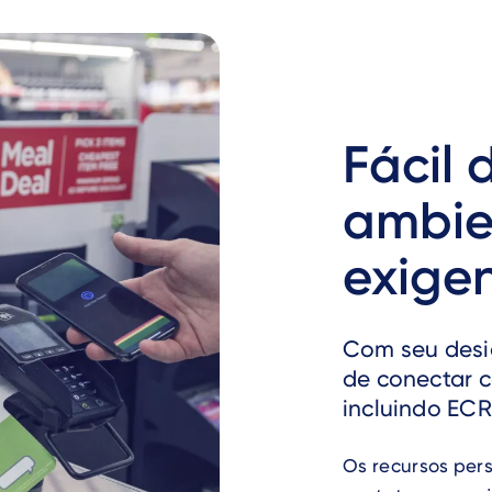
Fácil 
ambie
exige
Com seu desig
de conectar c
incluindo ECR,
Os recursos per