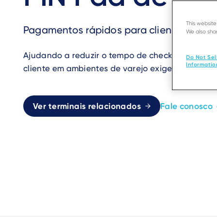
This websit
Pagamentos rápidos para clientes satisf
We also shar
Ajudando a reduzir o tempo de checkout e melho
Do Not Sel
Informatio
cliente em ambientes de varejo exigentes.
Ver terminais relacionados
Fale conosco