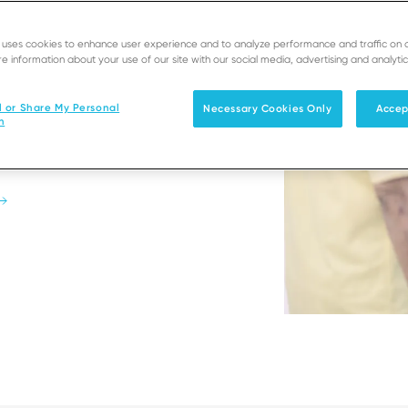
e uses cookies to enhance user experience and to analyze performance and traffic on 
eitos
e information about your use of our site with our social media, advertising and analytic
rar o envolvimento do
l or Share My Personal
Necessary Cookies Only
Accep
n