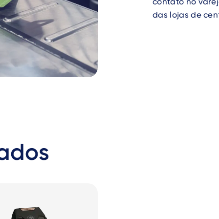
contato no vare
das lojas de cen
nados