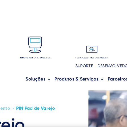
PIN Pad de Varejo
Leitores de cartões
SUPORTE
DESENVOLVED
Soluções
Produtos & Serviços
Parceiro
mento
›
PIN Pad de Varejo
rejo