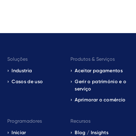
Footer
Soluções
Produtos & Serviços
navigation
EN
Industria
Aceitar pagamentos
Casos de uso
Gerir o património e o
serviço
Aprimorar o comércio
Programadores
Recursos
Iniciar
Blog / Insights