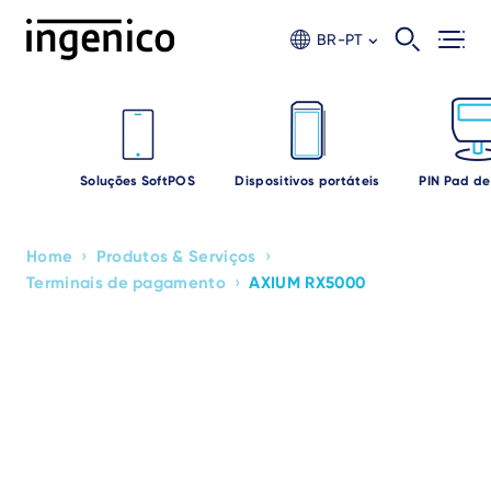
Skip
to
BR-PT
main
content
Soluções SoftPOS
Dispositivos portáteis
PIN Pad de
›
›
Home
Produtos & Serviços
Breadcrumb
›
Terminais de pagamento
AXIUM RX5000