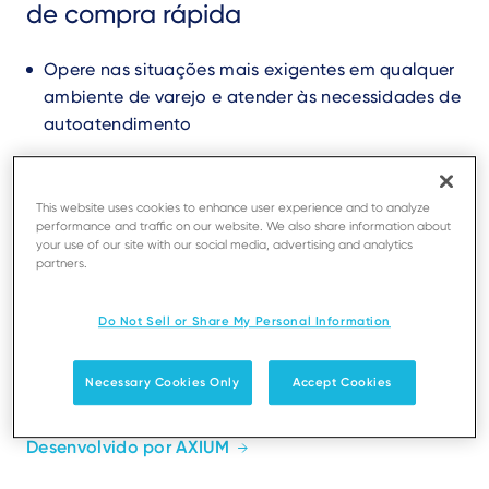
de compra rápida
Opere nas situações mais exigentes em qualquer
ambiente de varejo e atender às necessidades de
autoatendimento
Eleve a satisfação do cliente com as nossas
soluções de pagamento para o retalho,
This website uses cookies to enhance user experience and to analyze
performance and traffic on our website. We also share information about
oferecendo serviços avançados para uma
your use of our site with our social media, advertising and analytics
experiência superior
partners.
Fortaleça a confiança do cliente com recursos de
Do Not Sell or Share My Personal Information
segurança de próxima geração
Necessary Cookies Only
Accept Cookies
Encontre um revendedor
Desenvolvido por AXIUM