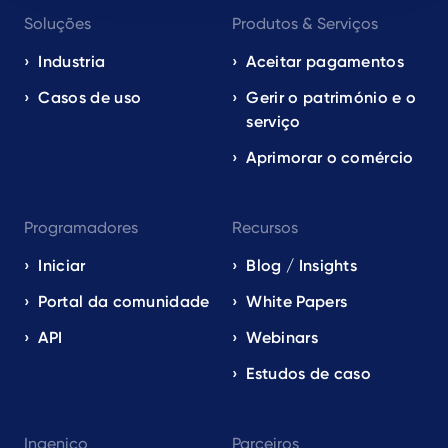
Footer
Soluções
Produtos & Serviços
navigation
EN
Industria
Aceitar pagamentos
Casos de uso
Gerir o património e o
serviço
Aprimorar o comércio
Programadores
Recursos
Iniciar
Blog / Insights
Portal da comunidade
White Papers
API
Webinars
Estudos de caso
Ingenico
Parceiros