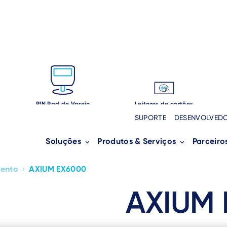
PIN Pad de Varejo
Leitores de cartões
SUPORTE
DESENVOLVED
Soluções
Produtos & Serviços
Parceiro
mento
›
AXIUM EX6000
AXIUM