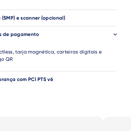
 (5MP) e scanner (opcional)
os de pagamento
tless, tarja magnética, carteiras digitais e
go QR
urança com PCI PTS v6