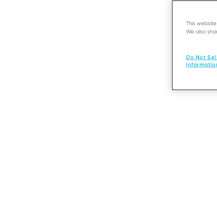
This websit
We also shar
Do Not Sel
Informatio