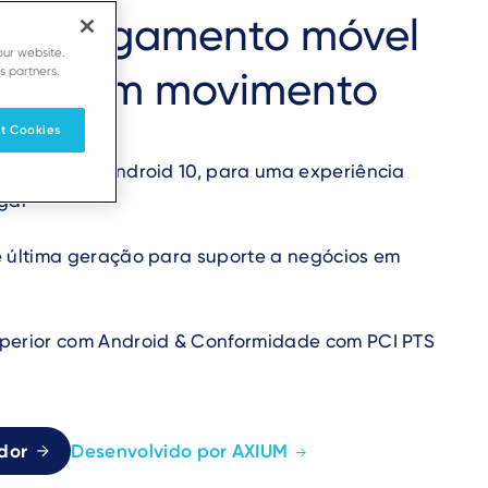
 de pagamento móvel
our website.
s partners.
cios em movimento
t Cookies
 tecnologia Android 10, para uma experiência
ugar
e última geração para suporte a negócios em
uperior com Android & Conformidade com PCI PTS
dor
Desenvolvido por AXIUM