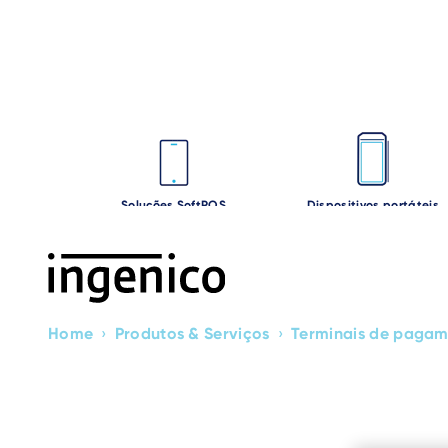
Skip
to
main
content
Soluções SoftPOS
Dispositivos portáteis
Home
›
Produtos & Serviços
›
Terminais de paga
Breadcrumb