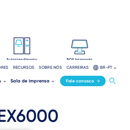
Autoatendimento
POS Integrado
ORES
RECURSOS
SOBRE NÓS
CARREIRAS
BR-PT
s
Sala de imprensa
Fale conosco
 EX6000