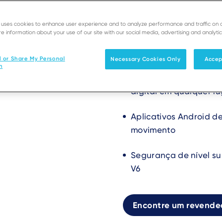
A solução
e uses cookies to enhance user experience and to analyze performance and traffic on 
e information about your use of our site with our social media, advertising and analytic
para negó
l or Share My Personal
Necessary Cookies Only
Accep
n
Terminal de bolso com
digital em qualquer l
Aplicativos Android d
movimento
Segurança de nível s
V6
Encontre um revende