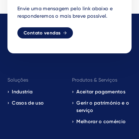
Envie uma mensagem pelo link abaixo e
responderemos o mais breve possível.
Contato vendas
Footer
Soluções
Produtos & Serviços
navigation
EN
Industria
Aceitar pagamentos
Casos de uso
Gerir o património e o
serviço
Melhorar o comércio