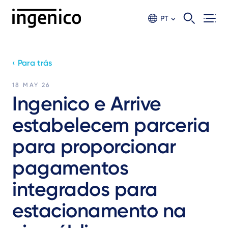
Ir
para
PT
o
conteúdo
principal
‹ Para trás
18 MAY 26
Ingenico e Arrive
estabelecem parceria
para proporcionar
pagamentos
integrados para
estacionamento na