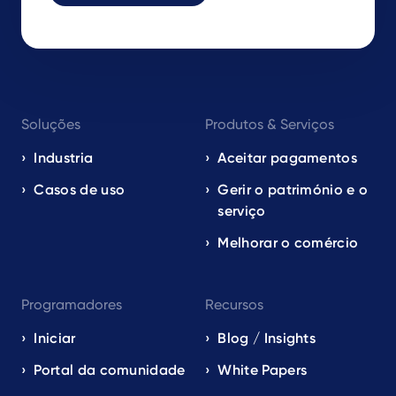
Footer
Soluções
Produtos & Serviços
navigation
EN
Industria
Aceitar pagamentos
Casos de uso
Gerir o património e o
serviço
Melhorar o comércio
Programadores
Recursos
Iniciar
Blog / Insights
Portal da comunidade
White Papers