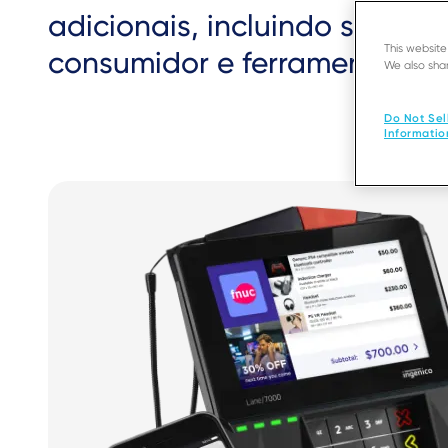
adicionais, incluindo servi
This websit
consumidor e ferramentas de
We also shar
Do Not Sel
Informatio