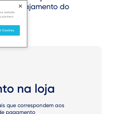
s de engajamento do
our website.
uipe.
s partners.
t Cookies
o na loja
nais que correspondem aos
s de pagamento