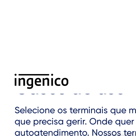
Ir
para
o
conteúdo
principal
Início
›
Soluções
›
Casos de uso
Breadcrumb
Casos de uso
Selecione os terminais que 
que precisa gerir. Onde quer
autoatendimento. Nossos ter