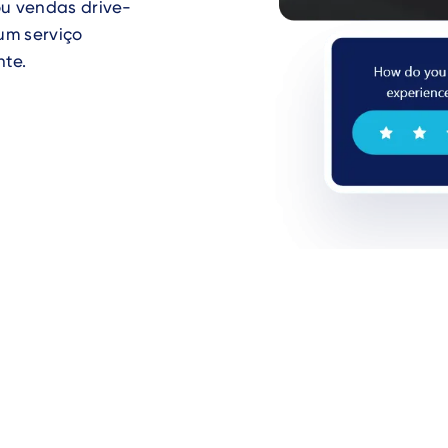
 ou vendas drive-
um serviço
nte.