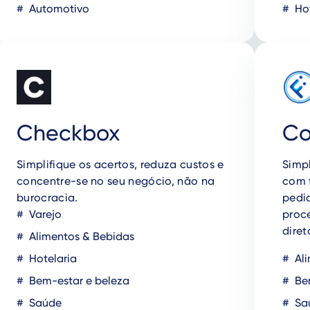
Automotivo
Hot
Checkbox
Co
Simplifique os acertos, reduza custos e
Simp
concentre-se no seu negócio, não na
com 
burocracia.
pedid
Varejo
proc
diret
Alimentos & Bebidas
Hotelaria
Ali
Bem-estar e beleza
Bem
Saúde
Sa