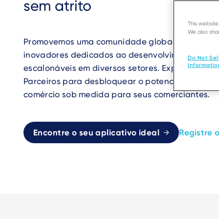
sem atrito
This websit
We also shar
Promovemos uma comunidade global de parceiro
inovadores dedicados ao desenvolvimento de ap
Do Not Sel
Informatio
escalonáveis em diversos setores. Explore nossa
Parceiros para desbloquear o potencial de capa
comércio sob medida para seus comerciantes.
Encontre o seu aplicativo ideal
Registre o