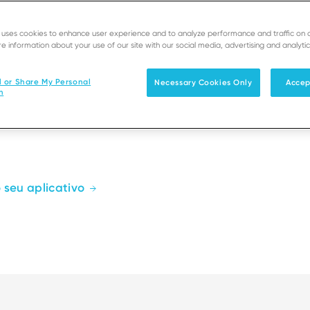
e uses cookies to enhance user experience and to analyze performance and traffic on 
e information about your use of our site with our social media, advertising and analytic
s de software e co-
licativos de negócios
l or Share My Personal
Necessary Cookies Only
Accep
n
 Galeria de Soluções de
citar soluções de
 seu aplicativo