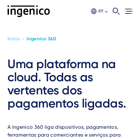
Ir
para
PT
o
conteúdo
principal
›
Início
Ingenico 360
Breadcrumb
Uma plataforma na
cloud. Todas as
vertentes dos
pagamentos ligadas.
A Ingenico 360 liga dispositivos, pagamentos,
ferramentas para comerciantes e serviços para