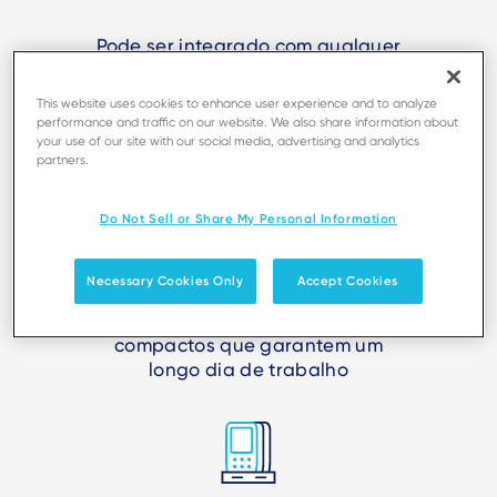
Pode ser integrado com qualquer
dispositivo inteligente para criar
um ponto de venda móvel
This website uses cookies to enhance user experience and to analyze
completo
performance and traffic on our website. We also share information about
your use of our site with our social media, advertising and analytics
partners.
Do Not Sell or Share My Personal Information
Amplo conjunto de recursos de
Necessary Cookies Only
Accept Cookies
conectividade e bateria de longa
duração em dispositivos
compactos que garantem um
longo dia de trabalho