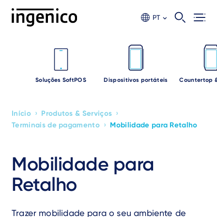
Ir
para
PT
o
conteúdo
principal
Soluções SoftPOS
Dispositivos portáteis
Countertop 
›
›
Início
Produtos & Serviços
Breadcrumb
›
Terminais de pagamento
Mobilidade para Retalho
Mobilidade para
Retalho
Trazer mobilidade para o seu ambiente de