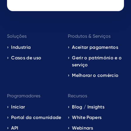
Footer
Soluções
Produtos & Serviços
navigation
EN
Industria
Aceitar pagamentos
Casos de uso
Gerir o património e o
serviço
Melhorar o comércio
Programadores
Recursos
Iniciar
Blog / Insights
Portal da comunidade
White Papers
API
Webinars