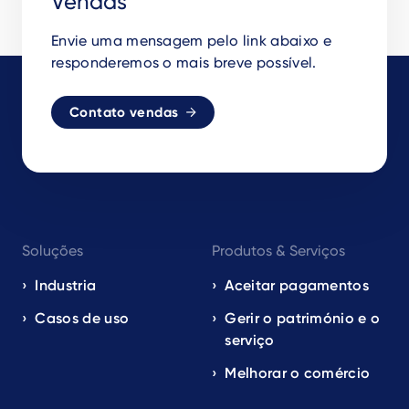
Vendas
Envie uma mensagem pelo link abaixo e
responderemos o mais breve possível.
Contato vendas
Footer
Soluções
Produtos & Serviços
navigation
EN
Industria
Aceitar pagamentos
Casos de uso
Gerir o património e o
serviço
Melhorar o comércio