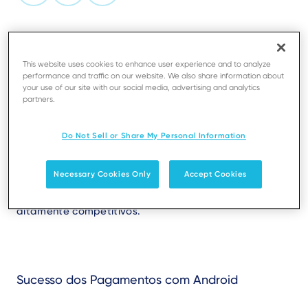
Text
A introdução do Android nos pagamentos foi um
ponto de viragem na indústria. Quando a Ingenico
This website uses cookies to enhance user experience and to analyze
lançou o terminal AXIUM D7 baseado em Android em
performance and traffic on our website. We also share information about
your use of our site with our social media, advertising and analytics
2018, os comerciantes passaram a poder gerir todo o
partners.
seu negócio - desde os pagamentos ao inventário e
ao relacionamento com clientes - num único
Do Not Sell or Share My Personal Information
dispositivo. Desde então, a Ingenico continua a inovar,
permitindo que os comerciantes criem processos e
Necessary Cookies Only
Accept Cookies
experiências únicas, distinguindo-se em mercados
altamente competitivos.
Sucesso dos Pagamentos com Android