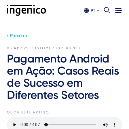
Ir
para
PT
o
conteúdo
principal
‹ Para trás
03 APR 25
CUSTOMER EXPERIENCE
Pagamento Android
em Ação: Casos Reais
de Sucesso em
Diferentes Setores
OUÇA ESTE ARTIGO.
Audio
file