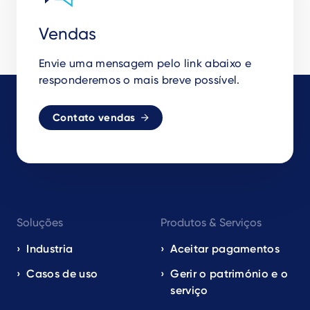
Vendas
Envie uma mensagem pelo link abaixo e
responderemos o mais breve possível.
Contato vendas
Footer
Soluções
Produtos & Serviços
navigation
EN
Industria
Aceitar pagamentos
Casos de uso
Gerir o património e o
serviço