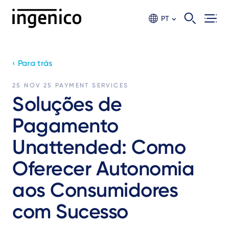
Ir
para
PT
o
conteúdo
principal
‹ Para trás
25 NOV 25
PAYMENT SERVICES
Soluções de
Pagamento
Unattended: Como
Oferecer Autonomia
aos Consumidores
com Sucesso