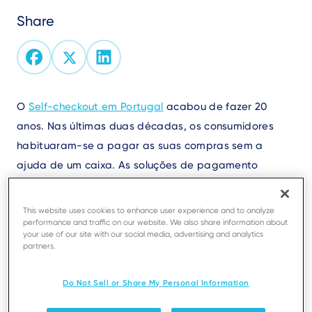
Share
Text
O
Self-checkout em Portugal
acabou de fazer 20
anos. Nas últimas duas décadas, os consumidores
habituaram-se a pagar as suas compras sem a
ajuda de um caixa. As soluções de pagamento
automático expandiram-se para além dos
supermercados e lojas de retalho especializado,
This website uses cookies to enhance user experience and to analyze
dando aos consumidores autonomia noutros
performance and traffic on our website. We also share information about
your use of our site with our social media, advertising and analytics
contextos. Hoje em dia, as pessoas pagam de forma
partners.
autónoma numa série de estabelecimentos, como os
restaurantes de fast-food, onde fazem a encomenda
Do Not Sell or Share My Personal Information
e pagam num quiosque. Têm mais opções de escolha