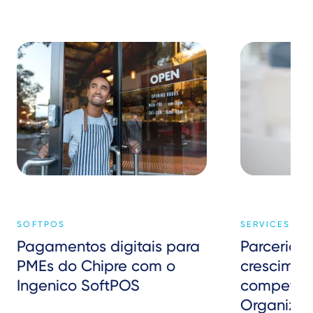
SOFTPOS
SERVICES
Pagamentos digitais para
Parceria p
PMEs do Chipre com o
crescimen
Ingenico SoftPOS
competit
Organiza