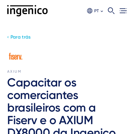
Ir
para
PT
o
conteúdo
principal
‹ Para trás
AXIUM
Capacitar os
comerciantes
brasileiros com a
Fiserv e o AXIUM
DX8000 da Ingenico