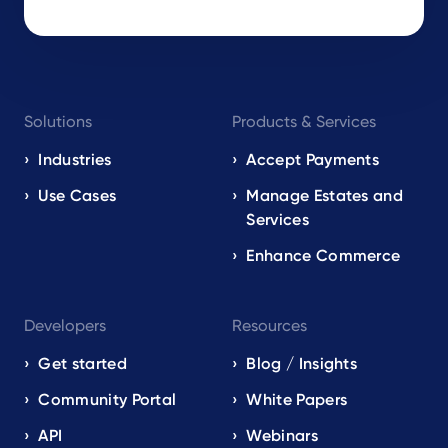
Footer
Solutions
Products & Services
navigation
EN
Industries
Accept Payments
Use Cases
Manage Estates and
Services
Enhance Commerce
Developers
Resources
Get started
Blog / Insights
Community Portal
White Papers
API
Webinars