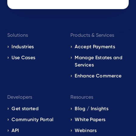
Footer
Solutions
Products & Services
navigation
EN
Industries
Accept Payments
Use Cases
Manage Estates and
Services
Enhance Commerce
Developers
Resources
Get started
Blog / Insights
Community Portal
White Papers
API
Webinars