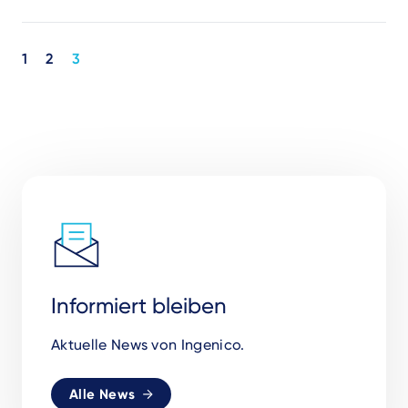
Pagination
1
2
3
Informiert bleiben
Aktuelle News von Ingenico.
Alle News