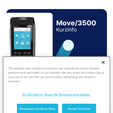
This website uses cookies to enhance user experience and to analyze
performance and traffic on our website. We also share information about
your use of our site with our social media, advertising and analytics
partners.
30 MAY 22
PRODUKTINFORMATION
Kurzinfo Move/3500
Do Not Sell or Share My Personal Information
Ansicht
Download
Necessary Cookies Only
Accept Cookies