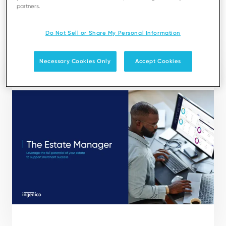
partners.
behaviour of all terminals in your estate at all times.
Do Not Sell or Share My Personal Information
ダウンロード
Necessary Cookies Only
Accept Cookies