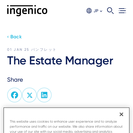
Skip
to
JP
main
content
‹ Back
01 JAN 25
パンフレット
The Estate Manager
Share
The Estate Manager helps you maintain full control
This website uses cookies to enhance user experience and to analyze
of your estate on a daily basis, enabling you to
performance and traffic on our website. We also share information about
monitor and manage the configuration and
your use of our site with our social media, advertising and analytics