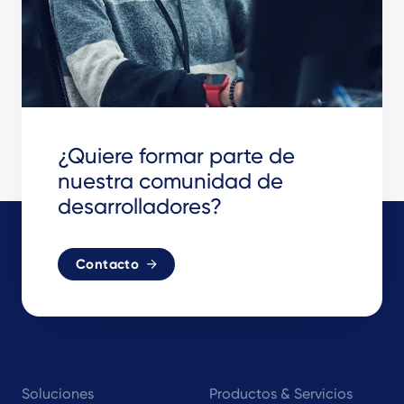
¿Quiere formar parte de
nuestra comunidad de
desarrolladores?
Contacto
Footer
Soluciones
Productos & Servicios
navigation