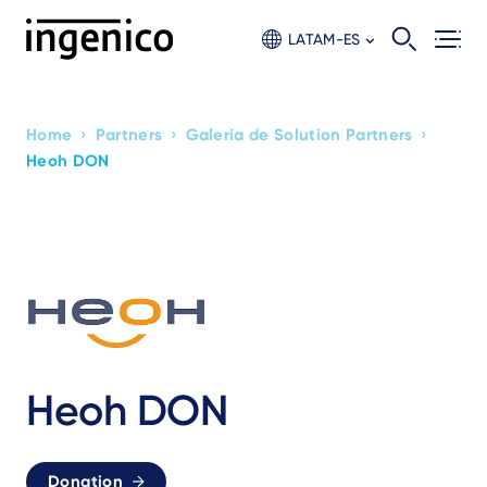
Skip
to
LATAM-ES
main
content
›
›
›
Home
Partners
Galería de Solution Partners
Breadcrumb
Heoh DON
Heoh DON
Donation