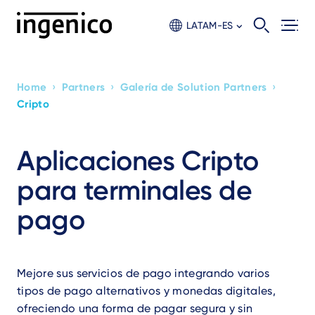
Skip
to
LATAM-ES
main
content
›
›
›
Home
Partners
Galería de Solution Partners
Breadcrumb
Cripto
Aplicaciones Cripto
para terminales de
pago
Mejore sus servicios de pago integrando varios
tipos de pago alternativos y monedas digitales,
ofreciendo una forma de pagar segura y sin