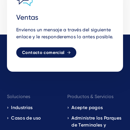
Ventas
Envíenos un mensaje a través del siguiente
enlace y le responderemos lo antes posible.
Contacto comercial
Footer
Soluciones
Productos & Servicios
navigation
EN
Industrias
Acepte pagos
Casos de uso
Administre los Parques
de Terminales y