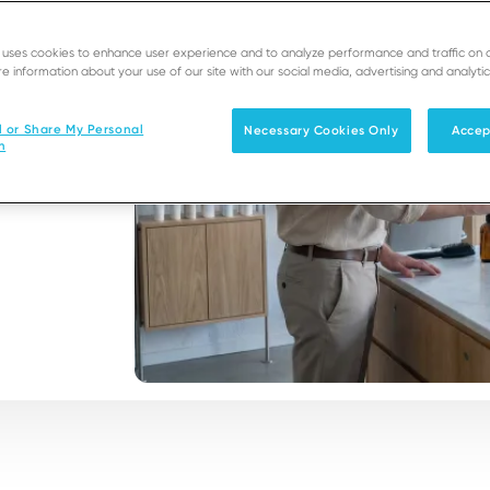
e uses cookies to enhance user experience and to analyze performance and traffic on 
e information about your use of our site with our social media, advertising and analytic
l
l or Share My Personal
Necessary Cookies Only
Accep
n