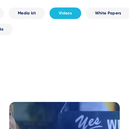
Media kit
Vídeos
White Papers
da