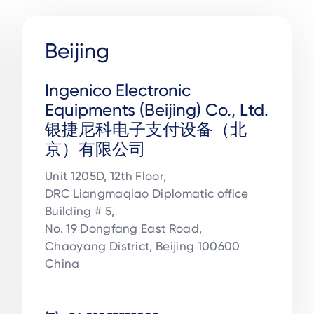
Beijing
Ingenico Electronic
Equipments (Beijing) Co., Ltd.
银捷尼科电子支付设备（北
京）有限公司
Unit 1205D, 12th Floor, 

DRC Liangmaqiao Diplomatic office 

Building # 5, 

No. 19 Dongfang East Road, 

Chaoyang District, Beijing 100600

China
