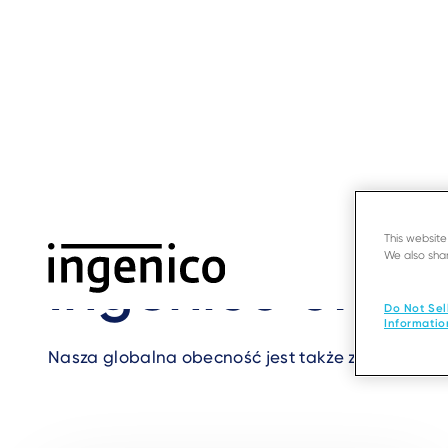
Skip
to
main
content
Home
›
Contact us
›
Offices in Chiny
Breadcrumb
This websit
We also shar
Ingenico office
Do Not Sel
Informatio
Nasza globalna obecność jest także zauważalna lok