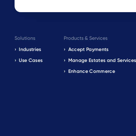
Footer
Solutions
Products & Services
navigation
Industries
Accept Payments
Use Cases
Manage Estates and Service
EN
Enhance Commerce