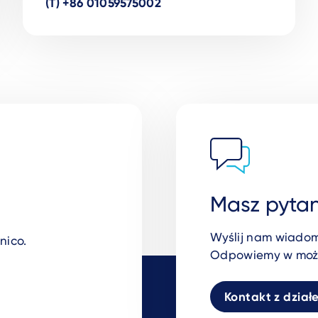
(T) +86 01059575002
Masz pytan
Wyślij nam wiadomo
nico.
Odpowiemy w możli
Kontakt z dział