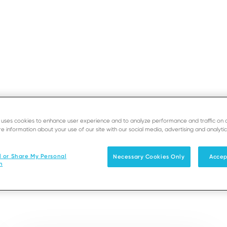
GLOBA
e uses cookies to enhance user experience and to analyze performance and traffic on 
e information about your use of our site with our social media, advertising and analytic
s in Chiny
Stron
l or Share My Personal
Necessary Cookies Only
Accep
n
alnie – w oparciu o sieć biur zlokalizowanych blisko C