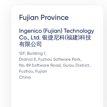
Fujian Province
Ingenico (Fujian) Technology
Co., Ltd. 银捷尼科(福建)科技
有限公司
12F, Building 1,

District E, Fuzhou Software Park,

No. 89 Software Road, Gulou District, 

Fuzhou, Fujian 

China
