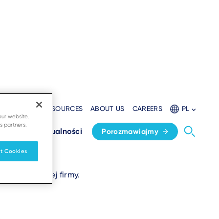
L WEBSITE
RESOURCES
ABOUT US
CAREERS
PL
our website.
s partners.
a główna
Aktualności
Porozmawiajmy
t Cookies
iebie i Twojej firmy.