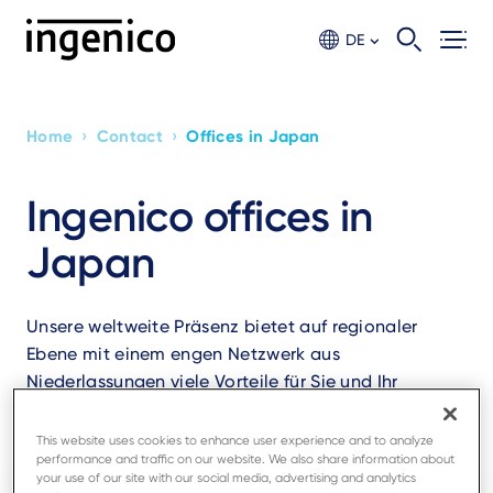
Skip
to
DE
main
content
›
›
Home
Contact
Offices in Japan
Breadcrumb
Ingenico offices in
Japan
Unsere weltweite Präsenz bietet auf regionaler
Ebene mit einem engen Netzwerk aus
Niederlassungen viele Vorteile für Sie und Ihr
Unternehmen.
This website uses cookies to enhance user experience and to analyze
performance and traffic on our website. We also share information about
your use of our site with our social media, advertising and analytics