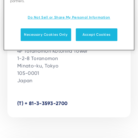
partners.
Do Not Sell or Share My Personal Information
Tokyo
Ingenico Japan Co.Ltd Ingenico Japan
Necessary Cookies Only
Accept Cookies
株式会社
4F Toranomon Kotohira Tower

1-2-8 Toranomon

Minato-ku, Tokyo

105-0001

Japan

(T) + 81-3-3593-2700