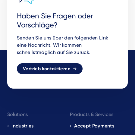
Haben Sie Fragen oder
Vorschläge?
Senden Sie uns über den folgenden Link
eine Nachricht. Wir kommen
schnellstmöglich auf Sie zurück.
Vertrieb kontaktieren
Footer
Solutions
Products & Services
navigation
EN
Industries
Accept Payments