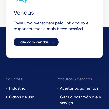
Vendas
Envie uma mensagem pelo link abaixo e
responderemos o mais breve possível.
Fale com vendas
Footer
Soluções
Produtos & Serviços
navigation
EN
Industria
Aceitar pagamentos
Casos de uso
Gerir o património e o
serviço