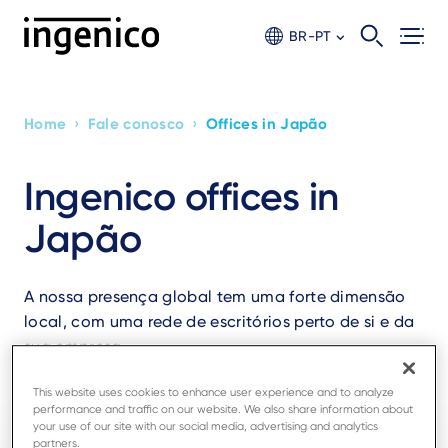
Skip
to
BR-PT
main
content
›
›
Home
Fale conosco
Offices in Japão
Breadcrumb
Ingenico offices in
Japão
A nossa presença global tem uma forte dimensão
local, com uma rede de escritórios perto de si e da
sua empresa.
This website uses cookies to enhance user experience and to analyze
performance and traffic on our website. We also share information about
your use of our site with our social media, advertising and analytics
partners.