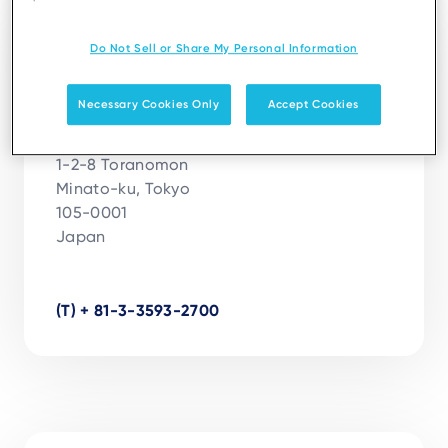
Tokyo
Do Not Sell or Share My Personal Information
Ingenico Japan Co.Ltd Ingenico Japan
Necessary Cookies Only
Accept Cookies
株式会社
4F Toranomon Kotohira Tower

1-2-8 Toranomon

Minato-ku, Tokyo

105-0001

Japan

(T) + 81-3-3593-2700