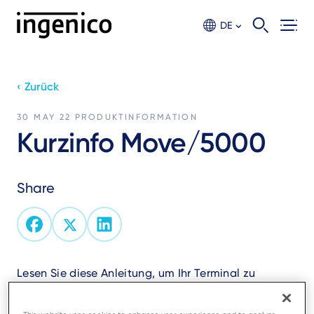
Skip
to
DE
main
content
‹ Zurück
30 MAY 22
PRODUKTINFORMATION
Kurzinfo Move/5000
Share
Lesen Sie diese Anleitung, um Ihr Terminal zu
verstehen und optimal zu nutzen.