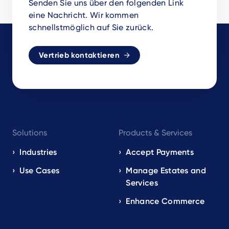
Senden Sie uns über den folgenden Link
eine Nachricht. Wir kommen
schnellstmöglich auf Sie zurück.
Vertrieb kontaktieren
Footer
Solutions
Products & Services
navigation
EN
Industries
Accept Payments
Use Cases
Manage Estates and
Services
Enhance Commerce