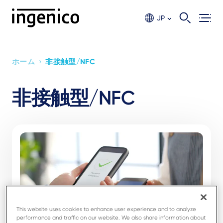
Skip
to
JP
main
content
›
ホーム
非接触型/NFC
Breadcrumb
非接触型/NFC
This website uses cookies to enhance user experience and to analyze
performance and traffic on our website. We also share information about