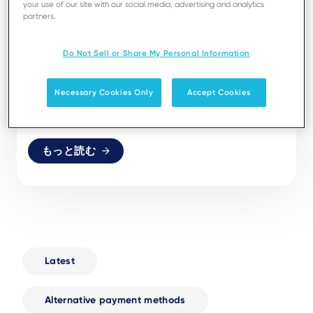
your use of our site with our social media, advertising and analytics
partners.
Do Not Sell or Share My Personal Information
03 MAY 21
カスタマーエクスペリエンス
QRコード決済の準備はできまし
Necessary Cookies Only
Accept Cookies
たか？
もっと読む
Latest
Alternative payment methods