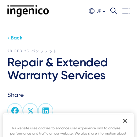
Skip
to
JP
main
content
‹ Back
28 FEB 25
パンフレット
Repair & Extended
Warranty Services
Share
This website uses cookies to enhance user experience and to analyze
Take advantage of the extended warranty services
performance and traffic on our website. We also share information about