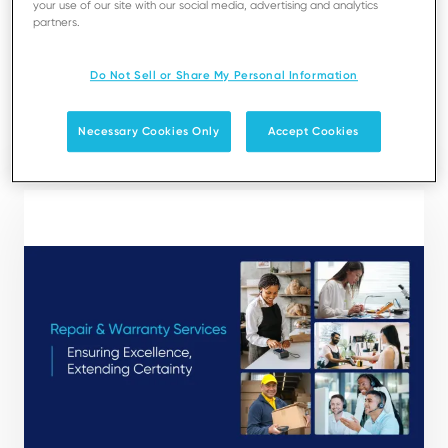
offered by Ingenico. It allows you to optimize the
your use of our site with our social media, advertising and analytics
partners.
protection and support of your terminals. No one
knows and cares more about our terminals than
Do Not Sell or Share My Personal Information
ourselves.
Necessary Cookies Only
Accept Cookies
ダウンロード