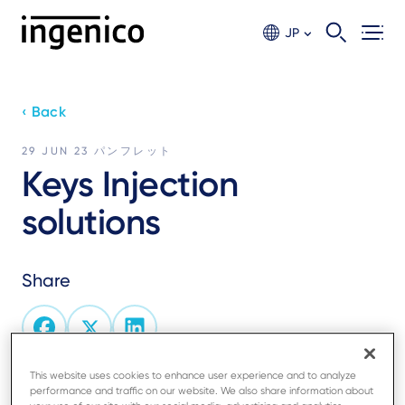
Skip
to
JP
main
content
‹ Back
29 JUN 23
パンフレット
Keys Injection
solutions
Share
This website uses cookies to enhance user experience and to analyze
The Estate Manager helps you maintain full control
performance and traffic on our website. We also share information about