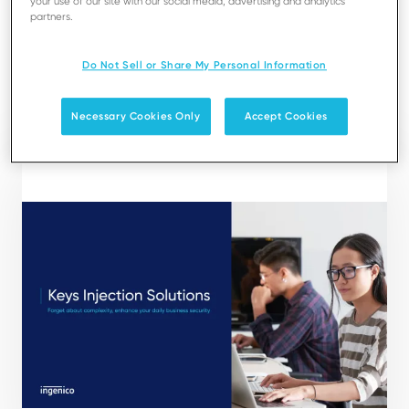
your use of our site with our social media, advertising and analytics
of your estate on a daily basis, enabling you to
partners.
monitor and manage the configuration and
behaviour of all terminals in your estate at all times.
Do Not Sell or Share My Personal Information
ダウンロード
Necessary Cookies Only
Accept Cookies