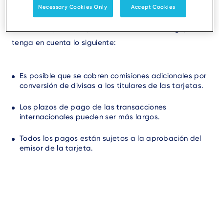
solución Ingenico Tap to Pay. Normalmente se puede
Necessary Cookies Only
Accept Cookies
procesar cualquier tarjeta que muestre el logotipo de
Mastercard, Maestro, V PAY o Visa. Sin embargo,
tenga en cuenta lo siguiente:
Es posible que se cobren comisiones adicionales por
conversión de divisas a los titulares de las tarjetas.
Los plazos de pago de las transacciones
internacionales pueden ser más largos.
Todos los pagos están sujetos a la aprobación del
emisor de la tarjeta.