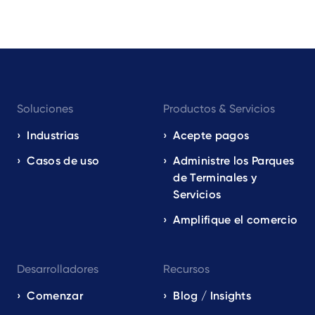
Footer
Soluciones
Productos & Servicios
navigation
EN
Industrias
Acepte pagos
Casos de uso
Administre los Parques
de Terminales y
Servicios
Amplifique el comercio
Desarrolladores
Recursos
Comenzar
Blog / Insights