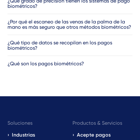
¿Qué grado de precisión tienen los sistemas de pago
biométricos?
¿Por qué el escaneo de las venas de la palma de la
mano es más seguro que otros métodos biométricos?
¿Qué tipo de datos se recopilan en los pagos
biométricos?
¿Qué son los pagos biométricos?
Footer
Soluciones
Productos & Servicios
navigation
EN
Industrias
Acepte pagos