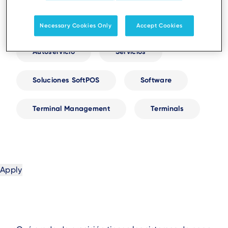
Resellers and Partnerships
Security
Necessary Cookies Only
Accept Cookies
Autoservicio
Servicios
Soluciones SoftPOS
Software
Terminal Management
Terminals