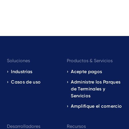
Footer
Soluciones
Productos & Servicios
navigation
EN
Industrias
Acepte pagos
Casos de uso
Administre los Parques
de Terminales y
Servicios
Amplifique el comercio
Desarrolladores
Recursos