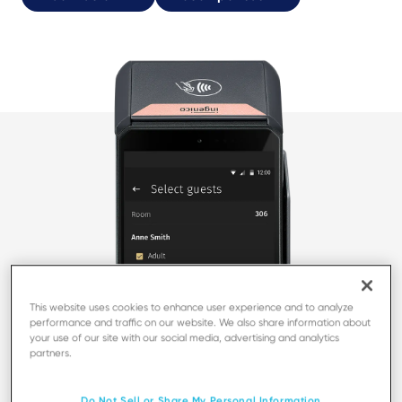
This website uses cookies to enhance user experience and to analyze
performance and traffic on our website. We also share information about
your use of our site with our social media, advertising and analytics
partners.
Do Not Sell or Share My Personal Information