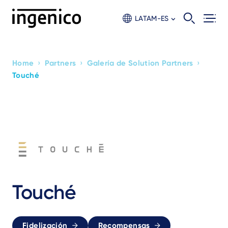
Skip
to
LATAM-ES
main
content
›
›
›
Home
Partners
Galería de Solution Partners
Breadcrumb
Touché
Touché
Fidelización
Recompensas