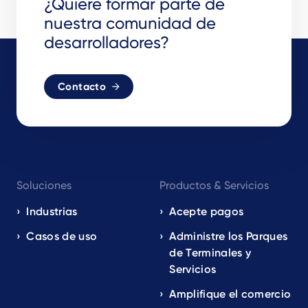
¿Quiere formar parte de
nuestra comunidad de
desarrolladores?
Contacto
Footer
Soluciones
Productos & Servicios
navigation
EN
Industrias
Acepte pagos
Casos de uso
Administre los Parques
de Terminales y
Servicios
Amplifique el comercio