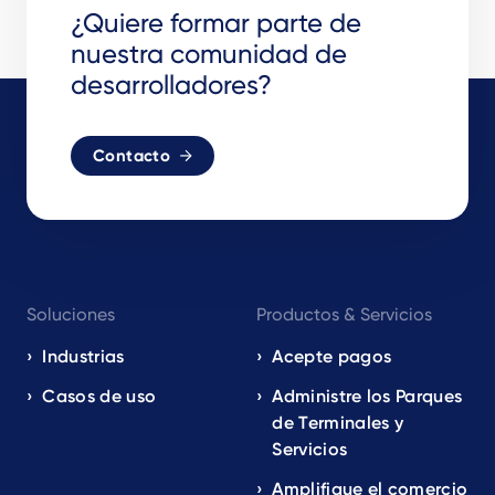
¿Quiere formar parte de
nuestra comunidad de
desarrolladores?
Contacto
Footer
Soluciones
Productos & Servicios
navigation
EN
Industrias
Acepte pagos
Casos de uso
Administre los Parques
de Terminales y
Servicios
Amplifique el comercio