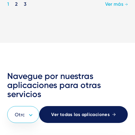
Pagination
1
2
3
Ver más
Navegue por nuestras
aplicaciones para otras
servicios
Ver todas las aplicaciones