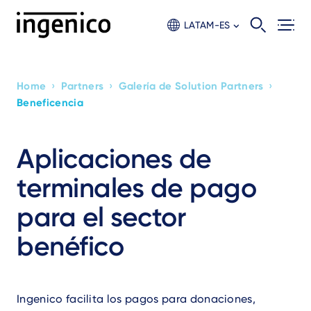
Skip
to
LATAM-ES
main
content
›
›
›
Home
Partners
Galería de Solution Partners
Breadcrumb
Beneficencia
Aplicaciones de
terminales de pago
para el sector
benéfico
Ingenico facilita los pagos para donaciones,