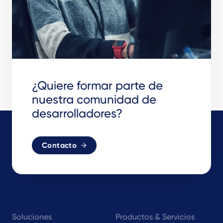
¿Quiere formar parte de
nuestra comunidad de
desarrolladores?
Contacto
Footer
Soluciones
Productos & Servicios
navigation