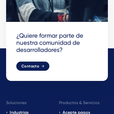
¿Quiere formar parte de
nuestra comunidad de
desarrolladores?
Contacto
Footer
Soluciones
Productos & Servicios
navigation
EN
Industrias
Acepte pagos