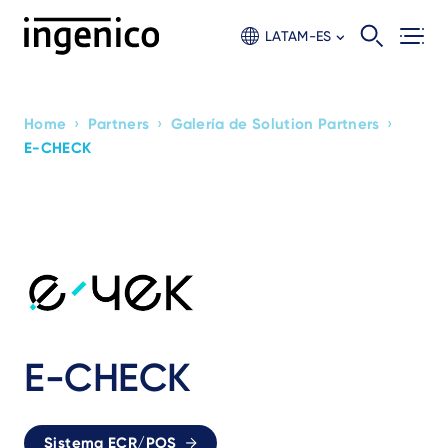
Skip
to
LATAM-ES
main
content
›
›
›
Home
Partners
Galería de Solution Partners
Breadcrumb
E-CHECK
E-CHECK
Sistema ECR/POS