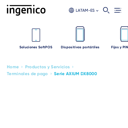
Skip
to
LATAM-ES
main
content
Soluciones SoftPOS
Dispositivos portátiles
Fijos y PI
›
›
Home
Productos y Servicios
Breadcrumb
›
Terminales de pago
Serie AXIUM DX8000