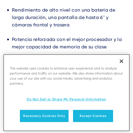
Rendimiento de alto nivel con una batería de
larga duración, una pantalla de hasta 6'' y
cámaras frontal y trasera
Potencia reforzada con el mejor procesador y la
mejor capacidad de memoria de su clase
Nuevas oportunidades de negocio gracias a las
vanguardistas aplicaciones Android de
This website uses cookies to enhance user experience and to analyze
performance and traffic on our website. We also share information about
Android 10
your use of our site with our social media, advertising and analytics
partners.
Encuentra un distribuidor
Do Not Sell or Share My Personal Information
Con tecnología AXIUM
Necessary Cookies Only
Accept Cookies