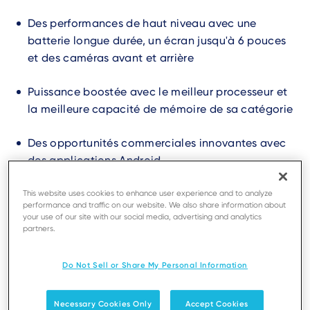
Des performances de haut niveau avec une
batterie longue durée, un écran jusqu'à 6 pouces
et des caméras avant et arrière
Puissance boostée avec le meilleur processeur et
la meilleure capacité de mémoire de sa catégorie
Des opportunités commerciales innovantes avec
des applications Android
This website uses cookies to enhance user experience and to analyze
performance and traffic on our website. We also share information about
Trouver un revendeur
your use of our site with our social media, advertising and analytics
Fait partie de la gamme AXIUM
partners.
Do Not Sell or Share My Personal Information
Necessary Cookies Only
Accept Cookies