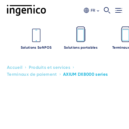
Aller
au
FR
contenu
principal
Solutions SoftPOS
Solutions portables
Terminaux
›
›
Accueil
Produits et services
Breadcrumb
›
Terminaux de paiement
AXIUM DX8000 series