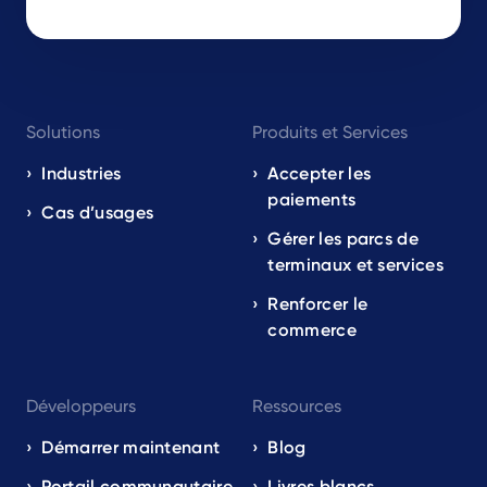
Footer
Solutions
Produits et Services
navigation
EN
Industries
Accepter les
paiements
Cas d’usages
Gérer les parcs de
terminaux et services
Renforcer le
commerce
Développeurs
Ressources
Démarrer maintenant
Blog
Portail communautaire
Livres blancs